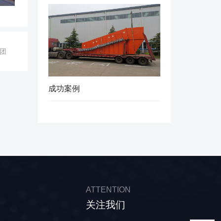
团
成功案例
ATTENTION
关注我们