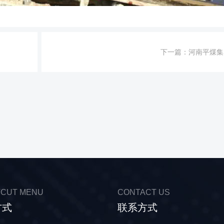
下一篇：
河南平煤集
CUT MENU
CONTACT US
方式
联系方式