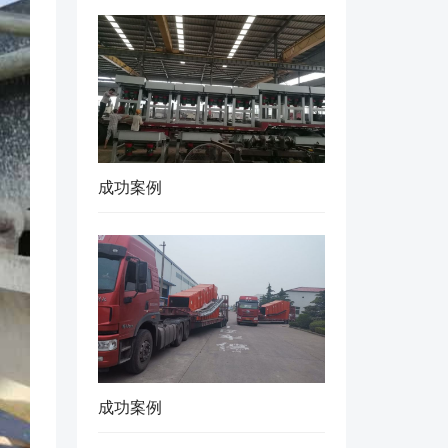
成功案例
成功案例