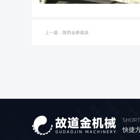
上一篇：
陕西金桥煤炭
SHORT
快捷