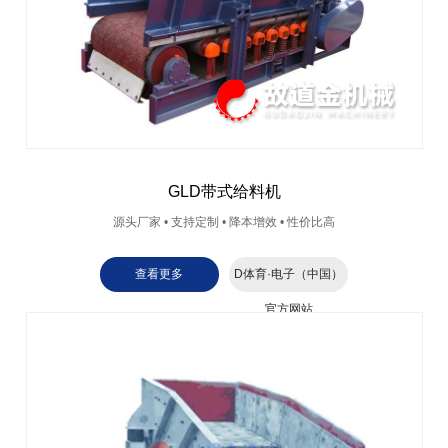
GLD带式给料机
源头厂家 • 支持定制 • 降本增效 • 性价比高
查看更多
D体育·电子（中国）
官方网站