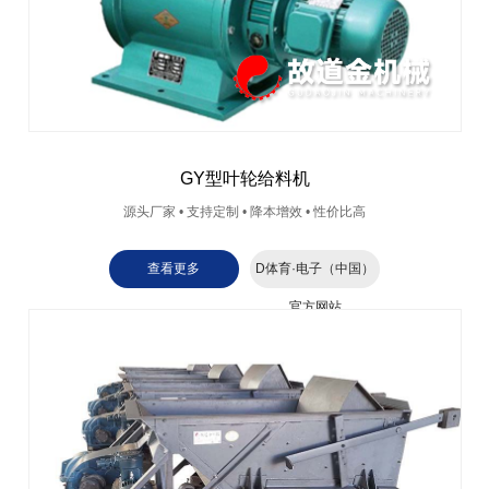
GY型叶轮给料机
源头厂家 • 支持定制 • 降本增效 • 性价比高
查看更多
D体育·电子（中国）
官方网站