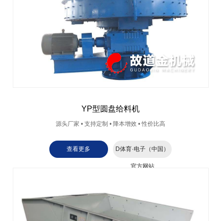
YP型圆盘给料机
源头厂家 • 支持定制 • 降本增效 • 性价比高
查看更多
D体育·电子（中国）
官方网站