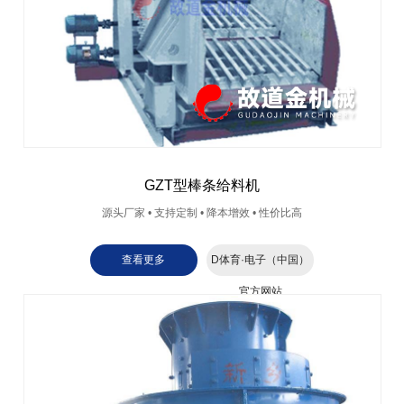
GZT型棒条给料机
源头厂家 • 支持定制 • 降本增效 • 性价比高
查看更多
D体育·电子（中国）
官方网站