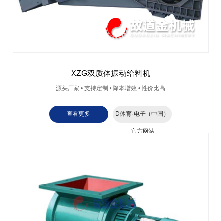
XZG双质体振动给料机
源头厂家 • 支持定制 • 降本增效 • 性价比高
查看更多
D体育·电子（中国）
官方网站