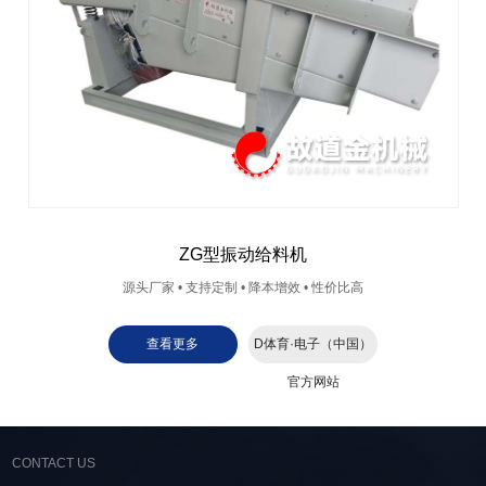
ZG型振动给料机
源头厂家 • 支持定制 • 降本增效 • 性价比高
查看更多
D体育·电子（中国）
官方网站
CONTACT US