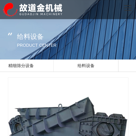
网站首页
关于我们
给料设备
主营产品
PRODUCT CENTER
成功案例
给料设备
输送设备
D体育·电子（中国）官方网站
新闻资讯
D体育·电子（中国）官方网站