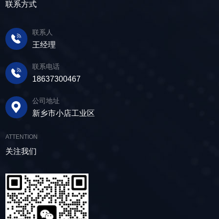
联系方式
联系人
王经理
联系电话
18637300467
公司地址
新乡市小店工业区
ATTENTION
关注我们