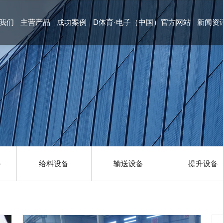
我们
主营产品
成功案例
D体育·电子（中国）官方网站
新闻资
备
给料设备
输送设备
提升设备