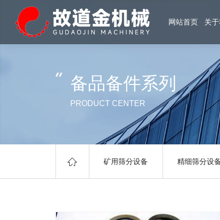
网站首页
关于
备品备件系列
PRODUCT CENTER
矿用筛分设备
精细筛分设