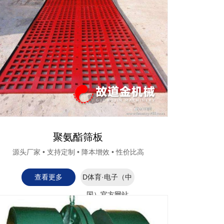
聚氨酯筛板
源头厂家 • 支持定制 • 降本增效 • 性价比高
查看更多
D体育·电子（中
国）官方网站