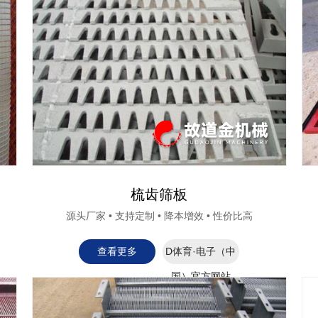
梳齿筛板
源头厂家 • 支持定制 • 降本增效 • 性价比高
查看更多
D体育·电子（中
国）官方网站