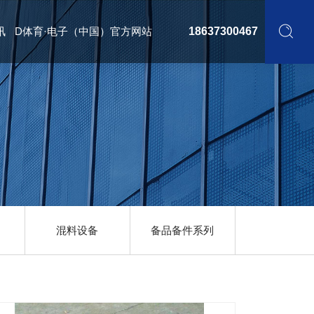
讯
D体育·电子（中国）官方网站
18637300467
混料设备
备品备件系列