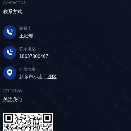
CONTACT US
联系方式
联系人
王经理
联系电话
18637300467
公司地址
新乡市小店工业区
ATTENTION
关注我们