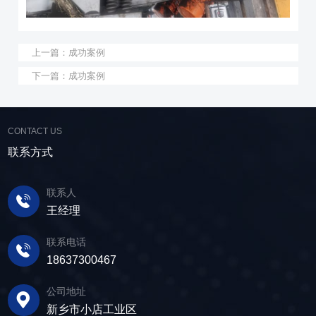
上一篇：
成功案例
下一篇：
成功案例
CONTACT US
联系方式
联系人
王经理
联系电话
18637300467
公司地址
新乡市小店工业区