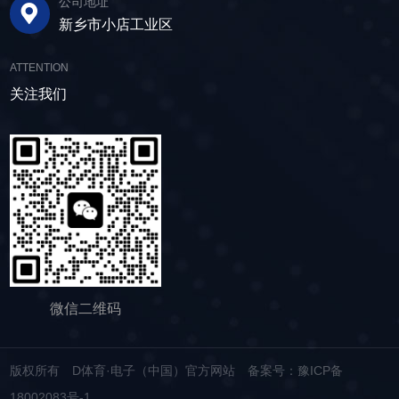
公司地址
的时间。其筛网具备自清洁功能，可轻松清除粘
领未来 追求筛分效率的同时，故道金机械也
子的质量符合建筑要求，为建筑工程提供高质量
新乡市小店工业区
附在筛网上的物料，预防筛料堵网。此外，脱水
积极响应国家环保政策，部分直线筛筛体采用全
的建筑材料。 在食品行业中，脱水筛可以用
筛还配备了橡胶隔振弹簧作为减震装置，很好地
封闭设计，降低噪音与粉尘污染，为构建绿色建
于水果、蔬菜沥水，还可以用于果汁、酒类、调
ATTENTION
降低设备运行时产生的噪音，为用户创造更加舒
材产业贡献力量。 如今，故道金机械直线筛
味品等液态食品的过滤和分离，为后续食材储
适的工作环境。 脱水筛体积相对较小，单位
关注我们
已广泛应用于各类建材物料的筛分作业中，成为
存、运输及使用提供便利。 ▲故道金机械双
面积处理量大，可够满足多种物料的脱水作业的
了众多建材企业的信赖之选。如果您也希望提升
层高频脱水振动筛 说了这么多，相信大家对
要求，支持24小时不间断的连续干排作业，提升
建材物料的筛分效率，欢迎随时D体育·电子（中
脱水筛的重要性有了更加清晰地认识，在产品采
生产线脱水效率。 ▲脱水振动筛 脱水筛
国）官方网站，故道金机械将提供高质量的产
购时，也一定要擦亮眼睛。故道金机械深耕振动
适用于金属矿山、非金属矿山以及煤矿等领域的
品，竭诚为您服务！
筛分行业多年，拥有丰富的生产经验和出色的技
尾矿处理。通过脱水筛的处理，尾矿的含水量大
术实力，我们生产的脱水筛产品，品质稳定，生
大降低，干排效果好，为矿山企业带来了显著的
产效率高，使用维护便利，能够满足不同行业，
经济效益和社会效益。脱水筛同样适用于电力、
不同客户的多样化需求，助力生产提效。
制糖、制盐、污水厂等领域，助力对细颗粒物料
的干湿分级、脱水、脱介、脱泥。
微信二维码
版权所有 D体育·电子（中国）官方网站
备案号：豫ICP备
18002083号-1