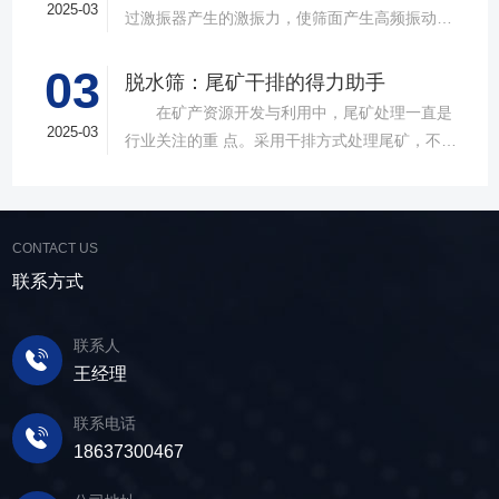
的处理能力，提供建材砂石物料筛分解决方
2025-03
过激振器产生的激振力，使筛面产生高频振动，
案。 ▲故道金机械直线振动筛 布局合
物料在筛面上受到连续抛掷，从而实现固体颗粒
理，精准分级 故道金机械拥有强大的技术团
03
与液体之间的分离。在多个行业中，脱水筛都发
脱水筛：尾矿干排的得力助手
队，产品设计时考虑机械结构、动力学特性和操
挥着不可或缺的作用。故道金机械带大家一起了
在矿产资源开发与利用中，尾矿处理一直是
作便捷性，其生产的直线筛产品使用时，物料在
解。 ▲故道金机械单层高频脱水振动筛
2025-03
行业关注的重 点。采用干排方式处理尾矿，不仅
筛面快速且均匀分布，筛孔不堵塞，筛分效率
在采矿业中，脱水筛经常被用于尾矿和精矿的脱
可节约企业生态环境治理资金，减少节能减排和
高，筛分精度高，为建材产品带来稳定可靠的质
水处理。选矿完成后，尾矿处理过程中需要脱水
尾矿库维护费用，还可回收尾矿中的有价成分，
量提升。 智能调控，灵活应对 故道金机
筛协助去除多余的水分，以便于尾矿的堆放或再
提高企业经济效益。尾矿干排过程中，少不了振
械直线筛可加装plc控制系统，实现远程操控。用
利用；在精矿进行进一步加工前，也需要通过脱
CONTACT US
动筛分设备的助力，脱水筛，凭借强大的性能优
户可根据实际需求轻松调整振幅、频率等筛分参
水筛进行脱水处理，以提高其品质和后续加工效
势，成为了尾矿干排系统中经常使用的明星产
联系方式
数，使故道金机械直线筛能够轻松应对不同材质
率。 在煤炭行业中，脱水筛主要用于煤泥的
品。 ▲脱水振动筛 脱水筛，专为处理含
与粒度的筛分挑战，提升筛分效率。 坚实耐
脱水处理。煤泥是煤炭洗选过程中的副产品，含
水物料而生，该设备通过激振器产生的激振力，
用，维护省心 故道金机械直线振动筛优选高
联系人
有大量的水分，使用脱水筛进行处理，可以将煤
使筛面产生高频振动，含水物料进入振动筛后，
质量材料，生产环节层层把控，生产出的振动筛
王经理
泥中的水分去除，使其达到后续加工的要
在筛面上受到连续抛掷，从而实现固体颗粒与液
产品筛体强度高，坚实耐用，可长时间高强度稳
求。 在建筑行业中，脱水筛被广泛应用于砂
体之间的分离。 脱水筛筛板采用模块式设
定作业。另外，该直线筛设备维护保养便捷，只
联系电话
石料厂的水洗砂脱水处理。水洗砂在生产过程中
计，无需螺栓即可安装，维护更换便捷，仅需要
需要定期检查、清洁、添加润滑油，即可保证振
18637300467
需要去除表面的泥土和杂质，这时候就需要用脱
3-5分钟即可完成筛板更换，显著减少了停机维护
动筛的正常运行和使用寿命。 绿色节能，引
水筛，通过脱水筛对物料进行处理，可以确保砂