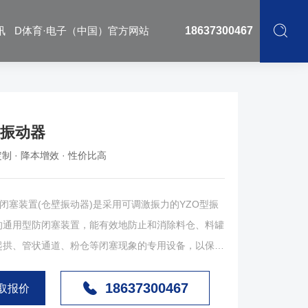
讯
D体育·电子（中国）官方网站
18637300467
壁振动器
制 · 降本增效 · 性价比高
塞装置(仓壁振动器)是采用可调激振力的YZO型振
的通用型防闭塞装置，能有效地防止和消除料仓、料罐
起拱、管状通道、粉仓等闭塞现象的专用设备，以保证
置可广泛用于电力、煤炭、建材、矿山、化工、冶金、
18637300467
、交通等各种行业。1、该类型设备常用电压380V，
取报价
压选购时请注明；2、本设备基础采用螺栓固定也可直