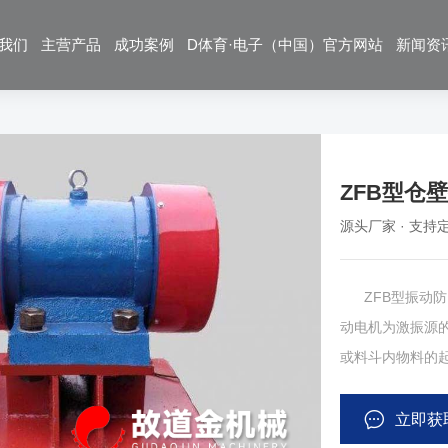
我们
主营产品
成功案例
D体育·电子（中国）官方网站
新闻资
ZFB型仓
源头厂家 · 支持定
ZFB型振动防闭
动电机为激振源
或料斗内物料的
料流畅通。本装
铸造、轻工、粮食
立即获
如需其他类型电