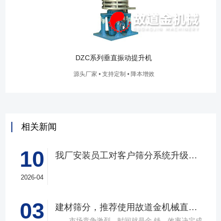
TD型斗式提升机
N
厂家 • 支持定制 • 降本增效
源头厂家 
相关新闻
10
我厂安装员工对客户筛分系统升级改造完工，客户很满意，我们也很高兴！
2026-04
03
建材筛分，推荐使用故道金机械直线筛
市场竞争激烈，时间就是金 钱，效率决定成