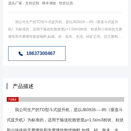
源头厂家 · 支持定制 · 降本增效 · 性价比高
我公司生产的TD型斗式提升机，是以JB3926----85《垂直斗式提升
机》为标准的，适用于输送松散密度ρ<1.5t/m3粉状、粒状和小块状的无磨
琢性和半磨琢性散状物料,如煤、砂、焦末、水泥、碎矿石等。其主要构成
包括外壳，驱动装置，逆止制动装置，料斗等。广泛应用于冶金、化工、
建材、矿山、粮油、食品、饲料、塑料、医药等行业. 该型号斗式提升
18637300467
机的使用功率比较低，可输送物料的种类多，范围广；其输送的物料尽是
粉状、颗粒状、小块状而无磨琢性，输送量也小一些（约4~238m³/h）；
被输送物料的温度不超过60℃，如果用耐热橡胶带，温度不超过200℃。
离心式或混合式的卸料方式，其输送通常40m以下。 工作原理 TD
产品描述
型斗式提升机采用橡胶带作为牵引构件，以掏取式来完成物料的装载。装
载的进料口设在机器的尾部，这样更有利于物料的装载输送。当物料通过
进料口被放入提升机底端后，以阻碍运行中带有畚斗（即料斗）的橡胶带
我公司生产的TD型斗式提升机，是以JB3926----85《垂直斗
的方式，使畚斗装入物料向上运行；当载有物料的畚斗运行至顶端，以离
心式或者混合式方式卸料；这样就完成提升输送。 结构形式 1、传
式提升机》为标准的，适用于输送松散密度ρ<1.5t/m3粉状、粒状
动装置 TD斗式提升机的传动装置有两种型式，分别配有YZ型减速器或
和小块状的无磨琢性和半磨琢性散状物料,如煤、砂、焦末、水