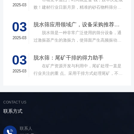
2025-03
败！建材行业日新月异，精准的砂石物料筛分工
具成为了确保工程质量，提升生产效率的关键。
03
故道金机械，深耕振动筛分领域三十载，推出多
脱水筛应用领域广，设备采购推荐选择实力厂家
款高质量直线筛设备，以稳定的筛分质量，强大
脱水筛是一种非常广泛使用的筛分设备，通
的处理能力，提供建材砂石物料筛分解决方
2025-03
过激振器产生的激振力，使筛面产生高频振动，
案。 ▲故道金机械直线振动筛 布局合
物料在筛面上受到连续抛掷，从而实现固体颗粒
理，精准分级 故道金机械拥有强大的技术团
03
与液体之间的分离。在多个行业中，脱水筛都发
脱水筛：尾矿干排的得力助手
队，产品设计时考虑机械结构、动力学特性和操
挥着不可或缺的作用。故道金机械带大家一起了
在矿产资源开发与利用中，尾矿处理一直是
作便捷性，其生产的直线筛产品使用时，物料在
解。 ▲故道金机械单层高频脱水振动筛
2025-03
行业关注的重 点。采用干排方式处理尾矿，不仅
筛面快速且均匀分布，筛孔不堵塞，筛分效率
在采矿业中，脱水筛经常被用于尾矿和精矿的脱
可节约企业生态环境治理资金，减少节能减排和
高，筛分精度高，为建材产品带来稳定可靠的质
水处理。选矿完成后，尾矿处理过程中需要脱水
尾矿库维护费用，还可回收尾矿中的有价成分，
量提升。 智能调控，灵活应对 故道金机
筛协助去除多余的水分，以便于尾矿的堆放或再
提高企业经济效益。尾矿干排过程中，少不了振
械直线筛可加装plc控制系统，实现远程操控。用
利用；在精矿进行进一步加工前，也需要通过脱
CONTACT US
动筛分设备的助力，脱水筛，凭借强大的性能优
户可根据实际需求轻松调整振幅、频率等筛分参
水筛进行脱水处理，以提高其品质和后续加工效
势，成为了尾矿干排系统中经常使用的明星产
联系方式
数，使故道金机械直线筛能够轻松应对不同材质
率。 在煤炭行业中，脱水筛主要用于煤泥的
品。 ▲脱水振动筛 脱水筛，专为处理含
与粒度的筛分挑战，提升筛分效率。 坚实耐
脱水处理。煤泥是煤炭洗选过程中的副产品，含
水物料而生，该设备通过激振器产生的激振力，
用，维护省心 故道金机械直线振动筛优选高
联系人
有大量的水分，使用脱水筛进行处理，可以将煤
使筛面产生高频振动，含水物料进入振动筛后，