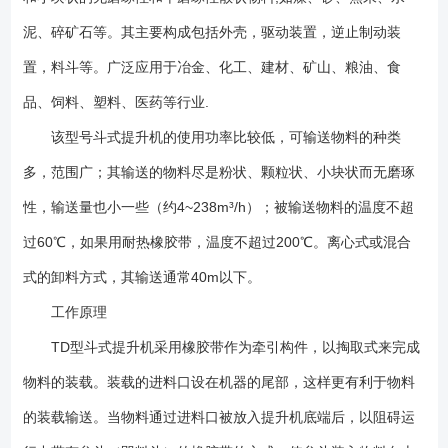
ZQ（YY）型减速器。YZ型轴装减速器直接套装在主轴轴头上，省去了传
动平台、联轴器等，使得结构紧凑，重量轻，而且其内部带有异型辊逆止
泥、碎矿石等。其主要构成包括外壳，驱动装置，逆止制动装
器，逆止可靠。该减速器噪音低，运转平稳，并随主轴浮动，可消除安装
置，料斗等。广泛应用于冶金、化工、建材、矿山、粮油、食
应力。 2、料斗 TD型斗式提升机备有四种料斗：Q型（浅斗）、H型
品、饲料、塑料、医药等行业.
（弧底斗）、Zd型（中深斗）、Sd型（深斗）。浅料斗用途：输送潮湿，
易结块，难抛出的物料。如湿料，湿煤等。深料斗用途：输送干燥的，松
该型号斗式提升机的使用功率比较低，可输送物料的种类
散的，易抛出的物料，如水泥，煤块，碎石等。 1、驱动功率小,采用
多，范围广；其输送的物料尽是粉状、颗粒状、小块状而无磨琢
流入式喂料、诱导式卸料、大容量的料斗密集型布置.在物料提升时几乎无
回料和挖料现象,因此无效功率少。 2、提升范围广,这类斗式提升机对
性，输送量也小一些（约4~238m³/h）；被输送物料的温度不超
物料的种类、特性要求少,不但能提升一般粉状、小颗粒状物料,而且可提升
过60℃，如果用耐热橡胶带，温度不超过200℃。离心式或混合
磨琢性较大的物料.密封性好,环境污染少。 3、运行可靠性好,***的设计
式的卸料方式，其输送通常40m以下。
原理和加工方法,保证了整机运行的可靠性,无故障时间超过2万小时。提升
高度高.斗式提升机运行平稳,因此可达到较高的提升高度。 4、使用寿
工作原理
命长,斗式提升机的喂料采取流入式,无需用斗挖料,材料之间很少发生挤压
TD型斗式提升机采用橡胶带作为牵引构件，以掏取式来完成
和碰撞现象。本机在设计时保证物料在喂料、卸料时少有撒落,减少了机械
磨损。 5、YZ型轴减速器直接装在主轴轴头上,省去了传动平台、联轴
物料的装载。装载的进料口设在机器的尾部，这样更有利于物料
器等,使结构紧凑、重量轻。该减速器噪音低,运转平稳,并随主轴浮动,可消
的装载输送。当物料通过进料口被放入提升机底端后，以阻碍运
除安装应力. 6、内部带有异型辊逆止器,逆止可靠，可以有效防止提升