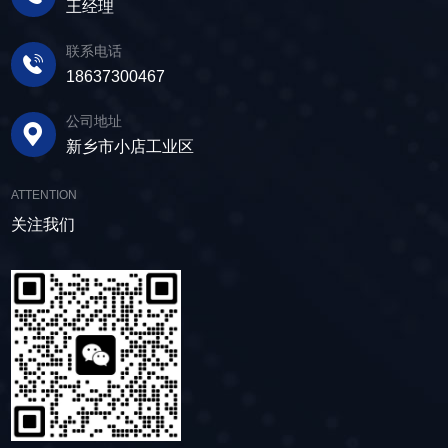
质量材料，生产环节层层把控，生产出的振动筛
王经理
泥中的水分去除，使其达到后续加工的要
在筛面上受到连续抛掷，从而实现固体颗粒与液
产品筛体强度高，坚实耐用，可长时间高强度稳
求。 在建筑行业中，脱水筛被广泛应用于砂
体之间的分离。 脱水筛筛板采用模块式设
定作业。另外，该直线筛设备维护保养便捷，只
联系电话
石料厂的水洗砂脱水处理。水洗砂在生产过程中
计，无需螺栓即可安装，维护更换便捷，仅需要
需要定期检查、清洁、添加润滑油，即可保证振
18637300467
需要去除表面的泥土和杂质，这时候就需要用脱
3-5分钟即可完成筛板更换，显著减少了停机维护
动筛的正常运行和使用寿命。 绿色节能，引
水筛，通过脱水筛对物料进行处理，可以确保砂
公司地址
的时间。其筛网具备自清洁功能，可轻松清除粘
领未来 追求筛分效率的同时，故道金机械也
子的质量符合建筑要求，为建筑工程提供高质量
新乡市小店工业区
附在筛网上的物料，预防筛料堵网。此外，脱水
积极响应国家环保政策，部分直线筛筛体采用全
的建筑材料。 在食品行业中，脱水筛可以用
筛还配备了橡胶隔振弹簧作为减震装置，很好地
封闭设计，降低噪音与粉尘污染，为构建绿色建
于水果、蔬菜沥水，还可以用于果汁、酒类、调
ATTENTION
降低设备运行时产生的噪音，为用户创造更加舒
材产业贡献力量。 如今，故道金机械直线筛
味品等液态食品的过滤和分离，为后续食材储
适的工作环境。 脱水筛体积相对较小，单位
关注我们
已广泛应用于各类建材物料的筛分作业中，成为
存、运输及使用提供便利。 ▲故道金机械双
面积处理量大，可够满足多种物料的脱水作业的
了众多建材企业的信赖之选。如果您也希望提升
层高频脱水振动筛 说了这么多，相信大家对
要求，支持24小时不间断的连续干排作业，提升
建材物料的筛分效率，欢迎随时D体育·电子（中
脱水筛的重要性有了更加清晰地认识，在产品采
生产线脱水效率。 ▲脱水振动筛 脱水筛
国）官方网站，故道金机械将提供高质量的产
购时，也一定要擦亮眼睛。故道金机械深耕振动
适用于金属矿山、非金属矿山以及煤矿等领域的
品，竭诚为您服务！
筛分行业多年，拥有丰富的生产经验和出色的技
尾矿处理。通过脱水筛的处理，尾矿的含水量大
术实力，我们生产的脱水筛产品，品质稳定，生
大降低，干排效果好，为矿山企业带来了显著的
产效率高，使用维护便利，能够满足不同行业，
经济效益和社会效益。脱水筛同样适用于电力、
不同客户的多样化需求，助力生产提效。
制糖、制盐、污水厂等领域，助力对细颗粒物料
的干湿分级、脱水、脱介、脱泥。