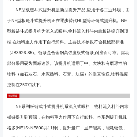
－-由料斗和专用板式链条组成,NE30及以下采用单排链,NE50－－NE800
采用双排链。 驱动装置－－-采用多种驱动组合驱动,(依用户实际需要
NE型板链斗式提升机是新型提升产品,应用于各工业环境，由
而定).驱动平台上装有检修架和栏杆。驱动制装置分左装和右装两种。
于NE型板链斗式提升机正在逐步替代HL型等环链式提升机。NE
上部装置－－-安装有轨道(双排链)、逆止器、卸料口装有防回料橡胶
型板链斗式提升机为流入式喂料,物料流入料斗内靠板链提升到顶
板。 中间节－－-部分中间节装有轨道(双链),以防止链条工作中摆
动。 下部装置－－-安装有自动张紧装置。 NE型板链式提升机适
端,在物料重力作用下自行卸料。主要技术参数符合机械部标准
用于垂直输送粉状、粒状和块状物料，也可提升磨琢性大的物料，物料温
（JB3926-85)。链条是合金钢高强度板式链条,耐磨而可靠。驱动
度一般不超过200℃，提升高度*高40m。其共有11种型号：NE15、
NE30、NE50、NE100、NE150、NE200、NE300、NE400、NE500、
部分采用硬齿面减速器。该提升机适用于中、大块和有磨琢性的
NE600、NE800。 1、提升范围广：NE型板链斗式提升机对物料的种
物料（如石灰石、水泥熟料、石膏、块煤）的垂直输送,物料温度
类、特性及块度的要求少。不仅可提升粉状、粒状和块状物料，而且可提
控制在250℃以下。
升磨琢性大的物料和温度 £} 250℃的物料 。 2、输送能力大：该系列
斗式提升机具有NE15～NE800多种规格。提升量范围为15～800 m3/
h。 3、使用寿命长：喂料采取流入式，运动部件与物料之间很少发生
NE系列板链式斗式提升机系流入式喂料，物料流入料斗内靠
挤压和碰撞现象，本机的设计保证物料在喂料、提升和卸料中不会撒落，
这就防止了物料对机体的磨损，输送链采用板链式高强度耐磨链条，延长
板链提升到顶端，在物料重力作用下自行卸料。本系列提升机规
了链条和链斗的使用寿命。根据在生产中长期的实践表明，输送链使用寿
格多(NE15~NE800共11种)，提升量广；且产能高，能耗较低，
命超过5年。 4、驱动功率小：重力诱导式卸料，且采用密集型布置的