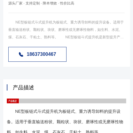
源头厂家 · 支持定制 · 降本增效 · 性价比高
NE型板链式斗式提升机为板链式、重力诱导卸料的提升设备。适用于
垂直输送粉状、颗粒状、块状、磨琢性或无磨琢性物料，如生料、水泥、
煤、石灰石、干粘土、熟料等。 NE型板链斗式提升机是新型提升产品,
应用于各工业环境，由于NE型板链斗式提升机正在逐步替代HL型等环链
式提升机。NE型板链斗式提升机为流入式喂料,物料流入料斗内靠板链提升
18637300467
到顶端,在物料重力作用下自行卸料。主要技术参数符合机械部标准
（JB3926-85)。链条是合金钢高强度板式链条,耐磨而可靠。驱动部分采用
硬齿面减速器。该提升机适用于中、大块和有磨琢性的物料（如石灰石、
水泥熟料、石膏、块煤）的垂直输送,物料温度控制在250℃以下。 NE
产品描述
系列板链式斗式提升机系流入式喂料，物料流入料斗内靠板链提升到顶
端，在物料重力作用下自行卸料。本系列提升机规格多(NE15~NE800共
11种)，提升量广；且产能高，能耗较低，可逐步代替其他类型提升机，其
NE型板链式斗式提升机为板链式、重力诱导卸料的提升设
主要参数见下表。该机采用全封闭式机壳，链速低，几乎无回料现象，因
此无功功率损耗少，噪声低，寿命长。 NE系列板链斗式提升机由运行
备。适用于垂直输送粉状、颗粒状、块状、磨琢性或无磨琢性物
部件、驱动装置、上部装置、中部机壳、下部装置组成。 运行部件－
料，如生料、水泥、煤、石灰石、干粘土、熟料等。