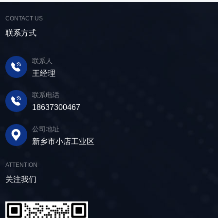
筛协助去除多余的水分，以便于尾矿的堆放或再
提高企业经济效益。尾矿干排过程中，少不了振
械直线筛可加装plc控制系统，实现远程操控。用
利用；在精矿进行进一步加工前，也需要通过脱
CONTACT US
动筛分设备的助力，脱水筛，凭借强大的性能优
户可根据实际需求轻松调整振幅、频率等筛分参
水筛进行脱水处理，以提高其品质和后续加工效
势，成为了尾矿干排系统中经常使用的明星产
联系方式
数，使故道金机械直线筛能够轻松应对不同材质
率。 在煤炭行业中，脱水筛主要用于煤泥的
品。 ▲脱水振动筛 脱水筛，专为处理含
与粒度的筛分挑战，提升筛分效率。 坚实耐
脱水处理。煤泥是煤炭洗选过程中的副产品，含
水物料而生，该设备通过激振器产生的激振力，
用，维护省心 故道金机械直线振动筛优选高
联系人
有大量的水分，使用脱水筛进行处理，可以将煤
使筛面产生高频振动，含水物料进入振动筛后，
质量材料，生产环节层层把控，生产出的振动筛
王经理
泥中的水分去除，使其达到后续加工的要
在筛面上受到连续抛掷，从而实现固体颗粒与液
产品筛体强度高，坚实耐用，可长时间高强度稳
求。 在建筑行业中，脱水筛被广泛应用于砂
体之间的分离。 脱水筛筛板采用模块式设
定作业。另外，该直线筛设备维护保养便捷，只
联系电话
石料厂的水洗砂脱水处理。水洗砂在生产过程中
计，无需螺栓即可安装，维护更换便捷，仅需要
需要定期检查、清洁、添加润滑油，即可保证振
18637300467
需要去除表面的泥土和杂质，这时候就需要用脱
3-5分钟即可完成筛板更换，显著减少了停机维护
动筛的正常运行和使用寿命。 绿色节能，引
水筛，通过脱水筛对物料进行处理，可以确保砂
公司地址
的时间。其筛网具备自清洁功能，可轻松清除粘
领未来 追求筛分效率的同时，故道金机械也
子的质量符合建筑要求，为建筑工程提供高质量
新乡市小店工业区
附在筛网上的物料，预防筛料堵网。此外，脱水
积极响应国家环保政策，部分直线筛筛体采用全
的建筑材料。 在食品行业中，脱水筛可以用
筛还配备了橡胶隔振弹簧作为减震装置，很好地
封闭设计，降低噪音与粉尘污染，为构建绿色建
于水果、蔬菜沥水，还可以用于果汁、酒类、调
ATTENTION
降低设备运行时产生的噪音，为用户创造更加舒
材产业贡献力量。 如今，故道金机械直线筛
味品等液态食品的过滤和分离，为后续食材储
适的工作环境。 脱水筛体积相对较小，单位
关注我们
已广泛应用于各类建材物料的筛分作业中，成为
存、运输及使用提供便利。 ▲故道金机械双
面积处理量大，可够满足多种物料的脱水作业的
了众多建材企业的信赖之选。如果您也希望提升
层高频脱水振动筛 说了这么多，相信大家对
要求，支持24小时不间断的连续干排作业，提升
建材物料的筛分效率，欢迎随时D体育·电子（中
脱水筛的重要性有了更加清晰地认识，在产品采
生产线脱水效率。 ▲脱水振动筛 脱水筛
国）官方网站，故道金机械将提供高质量的产