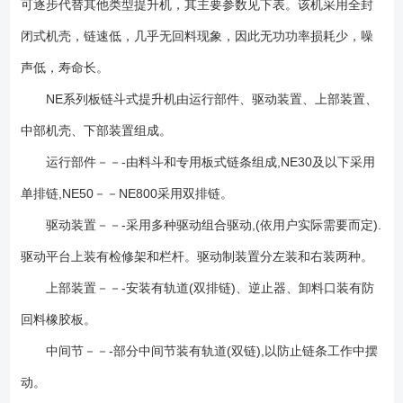
可逐步代替其他类型提升机，其主要参数见下表。该机采用全封
大容量料斗输送，链速低，且提升量大。物料提升时，几采无回料和挖料
现象，因此无效功率少，理论计算轴功率是环链提升机的45%左右 。
闭式机壳，链速低，几乎无回料现象，因此无功功率损耗少，噪
5、提升高度高：链速低，运行平稳，且采用板链式高强度耐磨链条，因此
声低，寿命长。
可达较高的提升高度(高达40m)。 6、密封性好，环境污染少。
7、运行可靠性好：设计原理，保证了整机运行的可靠性。无故障时间超过
NE系列板链斗式提升机由运行部件、驱动装置、上部装置、
3万小时。 8、操作、维修方便，易损件少。 9、整机刚性好、精
中部机壳、下部装置组成。
度高：机壳经折边、中间压筋，再经焊接，机壳刚性好，外型美观。
运行部件－－-由料斗和专用板式链条组成,NE30及以下采用
10、使用成本低：由于节能和维修少，使用成本较低。NE型板链斗式提升
机输送物料粒度范围： 1、上表动力参数是按料斗充满状态参数，设计
单排链,NE50－－NE800采用双排链。
时应根据具体情况适当变动。 2、基础可做成预埋铁或地脚螺栓两种类
驱动装置－－-采用多种驱动组合驱动,(依用户实际需要而定).
型； 3、设备不局限以上型号，可以非标设计；
驱动平台上装有检修架和栏杆。驱动制装置分左装和右装两种。
上部装置－－-安装有轨道(双排链)、逆止器、卸料口装有防
回料橡胶板。
中间节－－-部分中间节装有轨道(双链),以防止链条工作中摆
动。