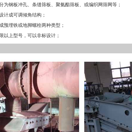
为钢板冲孔、条缝筛板、聚氨酯筛板、或编织网筛网等；
计成可调倾角结构；
预埋铁或地脚螺栓两种类型；
以上型号，可以非标设计；