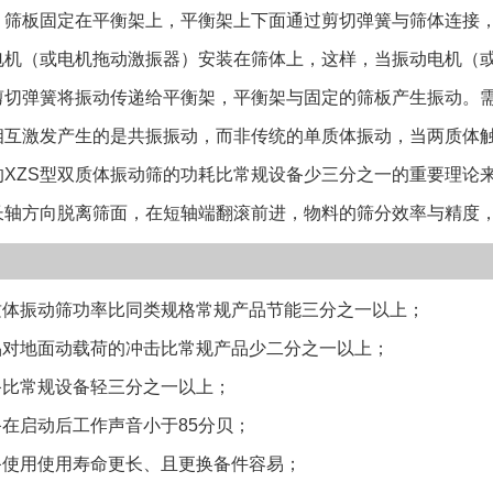
分之一以上； 
，筛板固定在平衡架上，平衡架上下面通过剪切弹簧与筛体连接
类型设备在启动
电机（或电机拖动激振器）安装在筛体上，这样，当振动电机（
命更长、且更换
剪切弹簧将振动传递给平衡架，平衡架与固定的筛板产生振动。
择双层型号前加2
条缝筛板、聚氨
相互激发产生的是共振振动，而非传统的单质体振动，当两质体
调倾角结构； 
XZS型双质体振动筛的功耗比常规设备少三分之一的重要理论来
5、设备不局限
长轴方向脱离筛面，在短轴端翻滚前进，物料的筛分效率与精度，
质体振动筛功率比同类规格常规产品节能三分之一以上；
对地面动载荷的冲击比常规产品少二分之一以上；
比常规设备轻三分之一以上；
在启动后工作声音小于85分贝；
使用使用寿命更长、且更换备件容易；