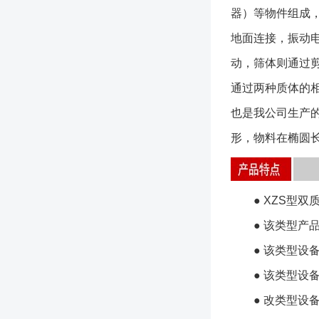
器）等物件组成
地面连接，振动
动，筛体则通过
通过两种质体的
也是我公司生产的
形，物料在椭圆
● XZS型双
● 该类型产品
● 该类型设备
● 该类型设备
● 改类型设备