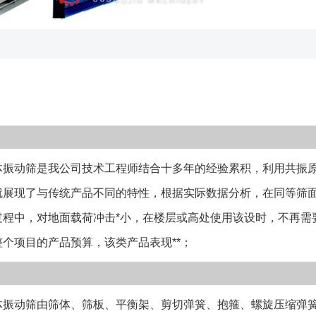
品表现**； X
簧、抱箍、螺旋
等物件组成，筛
连接，抱箍与筛
（或电机拖动激
激振器）振动时
给平衡架，平衡
振动筛是我公司技术工程师结合十多年的经验累积，利用共振原
力传递的过程中
统的单质体振动
就展现了与传统产品不同的特性，根据实际数据分析，在同等筛
理也是我公司生产
过程中，对地面载荷冲击*小，在楼层或高处使用该设时，不再需
的重要理论来源。
个项目的产品预算，该类产品表现**；
圆长轴方向脱离
**常规产品。 
三分之一以上；
振动筛由筛体、筛板、平衡架、剪切弹簧、抱箍、螺旋压缩弹簧