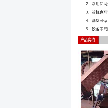
2、常用筛网分
3、筛机也可设
4、基础可做成
5、设备不局限