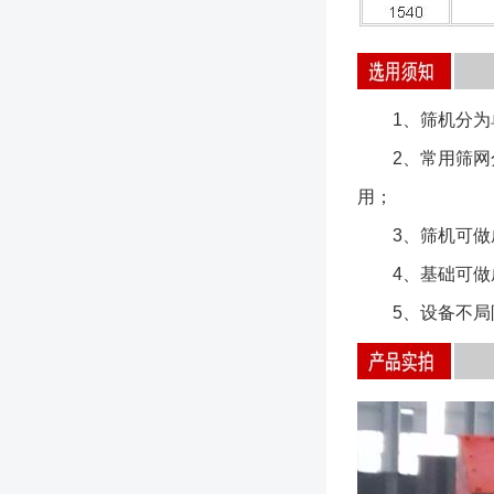
1、筛机分为单
2、常用筛网分
用；
3、筛机可做成
4、基础可做成
5、设备不局限