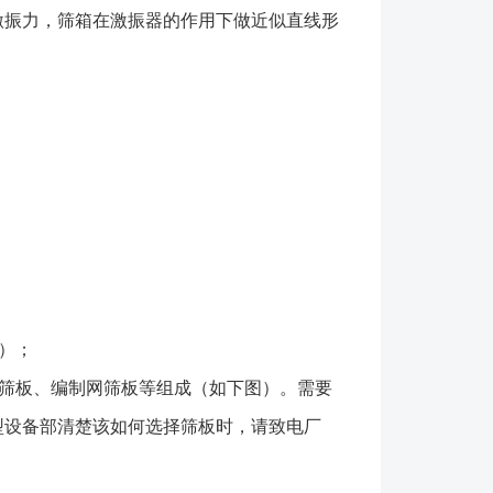
，选择单层或双层主要由物料的颗粒组合及产品工艺来
激振力，筛箱在激振器的作用下做近似直线形
用筛网分为钢板冲孔、梳齿筛板、悬臂杆筛板、条缝
板、或编织网筛网，这几种筛板根据物料属性选
可做成水平或带倾角或可调倾角； 4、基础可做
螺栓两种类型； 5、设备不局限以上型号，可以非
包装箱或开始安装振动筛之前，应彻底检查所提供的
装箱单详细地列明了各包装箱的内容。在接收货物之
箱内的物件，然后，重新密封包装箱以免箱内物件损失
安装期间需要这些物件时，才再次开箱。 材质为橡
的部件，例如橡胶弹簧，（当提供时），必须给予防
接强烈光照，高温，较大的昼夜温度变化或机械性损
）；
何种包装材料，设备均应放置在水平支座或枕木上，
筛板、编制网筛板等组成（如下图）。需要
面。对于短期存放，应采用防水帆布覆盖设备；对于长
型设备部清楚该如何选择筛板时，请致电厂
结实耐用的材料覆盖或存放于室内。 为便于运输和
或安装振动筛时可以卸下振动电机，或请厂家**技术