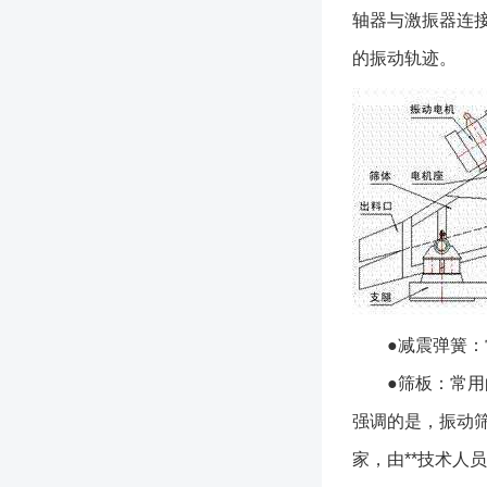
轴器与激振器连
的振动轨迹。
●减震弹簧：常
●筛板：常用的
强调的是，振动
家，由**技术人