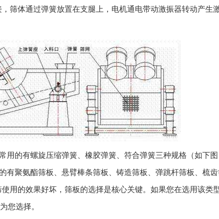
层、双层或多层
接，筛体通过弹簧放置在支腿上，电机通电带动激振器转动产生
决定； 2、常
筛板、聚氨酯筛
用； 3、筛机
成预埋铁或地脚
标设计； 打开
说明书和图纸。
后，要检查包装
或损坏，只有当
胶或聚氨酯覆层
护，以免遭受直
用的有螺旋压缩弹簧、橡胶弹簧、符合弹簧三种规格（如下图
坏。 无论使用
有聚氨酯筛板、悬臂棒条筛板、铸造筛板、弹跳杆筛板、梳齿
避免直接接触地
筛使用的效果好坏，筛板的选择是核心关键。如果您在选用该类
期存放，则要更
现场安装，在运输
员为您选择。