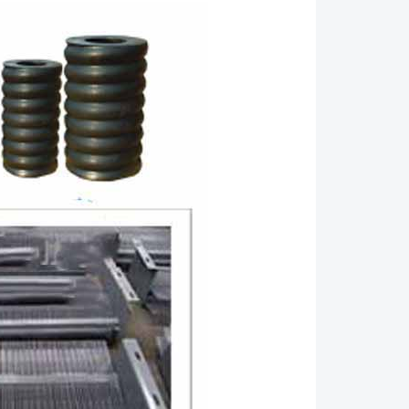
导。 检查振动电机螺栓即是否完全紧固。 检查
紧固性，并进一步对外露螺纹涂上油漆以便表明经过了
确。 参考安装图，检查筛板静态倾斜度（要求水平
围内）。利用垫片垫在弹簧底板下面进行调平。 安
务必核对以下安装条件 ●振动电机环境温度的正常
是从-15℃至+40℃。如有超出范围请再签订协议时
电动机安装在通风很差的室内，该室内的环境温度会
界限。要采取措施保证室内的充分通风。 ●如果环
尘，则会遇到下列问题，机体上聚集的很厚灰尘将减低
过热。 ●安装位置应无有害气体或蒸汽（例如易燃
装位置存在有害气体，则要采用特种电动机。 运
和连接图，检查电源，继电器，其它保护装置和起动
连接状况。 ●检查各接头，保证其连接紧密，绝缘
位置正确并具有足够间距。 ●验证电动机机体和终
 启动 ●当***次启动电动机时，要进行无载运