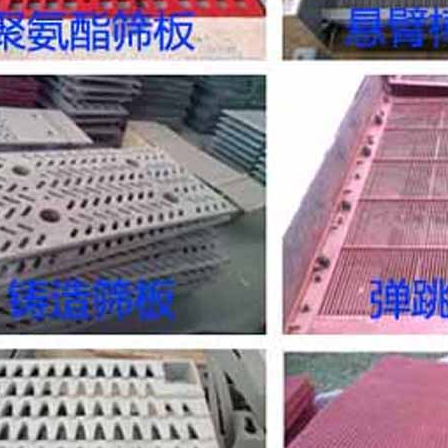
转，在连接负载
确。 ●检查供
是额定电压的+1
热。 ●电源频
压时）。在电压和
值或双偏差的和
动，在正常负载
30分钟的冷却
较大的惯性以致
能顺利地完成起
系。 ●可采用
任何部件的松动
行操作，否则， 振动筛结构将会发生严重损坏。在调整松动部件之
前，要根据现场
设备*初运行50