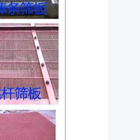
之前，要保证电动机运转良好，无噪音，旋转方向正
电电压等于电动机的额定电压。供电电压的容许偏差
0%（当处于额定频率时）。超过偏差将会引起绕组过
率的容许偏差在+5%额定值的范围内（当处于额定电
频率两者都有偏差情况下，总的容许限值是10%，**
数，以百分率计算。 ●振动电机能够连续地二次起
条件下，电机开始处于正常工作温度。在电动机断电
期限之后，它能够第三次起动。 ●如果驱动设备具有
于延长了起动时间（起动时间异常地长久），或者，不
动，在起动时产生异常噪声，则要与本公司取得联
手感方式或采用振幅牌来检查振动幅度。 ●注意
情况，当振动筛的螺栓松动或其它部件松动时，不得进
安全规程，断开振动筛电源并使振动筛停机。 ●在
小时之后和此后每隔150小时运行之后，或按照本说明