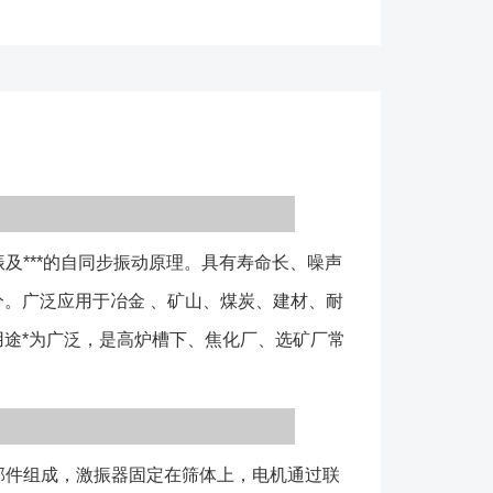
弹簧、支腿、激振器、电机、联轴器等部件组成，激振
，电机通过联轴器与激振器连接，筛体通过弹簧放置在
电带动激振器转动产生激振力，筛箱在激振器的作用下
振动轨迹。 ●减震弹簧：常用的有螺旋压缩弹簧、
弹簧三种规格（如下图）； ●筛板：常用的有聚氨
条筛板、铸造筛板、弹跳杆筛板、梳齿筛板、编制网筛
图）。需要强调的是，振动筛使用的效果好坏，筛板的
***的自同步振动原理。具有寿命长、噪声
。如果您在选用该类型设备部清楚该如何选择筛板时，
**技术人员为您选择。 1、整机为水平或带一定角
。广泛应用于冶金 、矿山、煤炭、建材、耐
筛分避免出现卡孔堵塞等现象； 2、筛网可以选择
途*为广泛，是高炉槽下、焦化厂、选矿厂常
孔、聚氨酯、编织网等类型筛板，以满足不同需
过调整偏心块夹角改变设备振幅以达到优良的筛分效
数量少，更换容易，使用寿命长； 5、2.4米以上
器同时使用，保证筛面物料均匀； 1、筛机分为单
件组成，激振器固定在筛体上，电机通过联