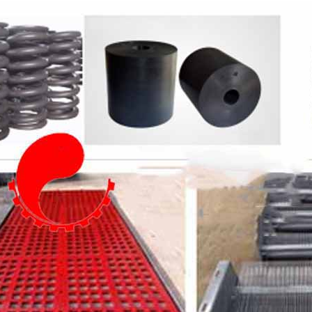
人员进行现场指
筛板固定螺栓的
检查并且紧固正
面处于5毫米范
装振动电机时请
值，按一般规定，
注明。 ●如果
高于规定的温度
境空气中含有灰
冷却效果，引起
气体）。如果安
行 ●参考接线
器的接线及相互
良好，引线连接
端箱接地正确。