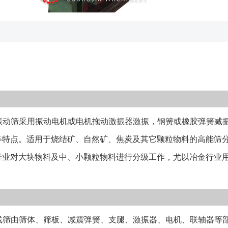
体、筛板、减震
器固定在筛体上
支腿上，电机通
做近似直线形的
橡胶弹簧、符合
酯筛板、悬臂棒
板等组成（如下
动筛采用振动电机或电机拖动激振器激振，钢簧或橡胶弹簧减振及
选择是核心关键
请致电厂家，由
等特点。适用于烧结矿、自然矿、焦炭及其它颗粒物料的高能筛分
度安装，使物料
行业对大块物料及中、小颗粒物料进行分级工作，尤以冶金行业用
弹跳杆、钢板冲
要； 3、可通
果； 4、备件
设备可搭配布料
筛由筛体、筛板、减震弹簧、支腿、激振器、电机、联轴器等部