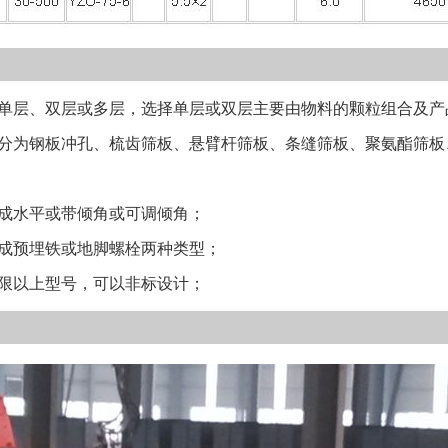
层、双层或多层，选择单层或双层主要由物料的颗粒组合及产
为钢板冲孔、梳齿筛板、悬臂杆筛板、条缝筛板、聚氨酯筛板
水平或带倾角或可调倾角；
预埋铁或地脚螺栓两种类型；
以上型号，可以非标设计；