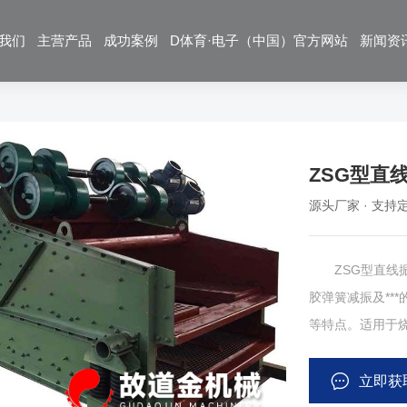
我们
主营产品
成功案例
D体育·电子（中国）官方网站
新闻资
ZSG型直
源头厂家 · 支持定
ZSG型直线振
胶弹簧减振及**
等特点。适用于
泛应用于冶金 、矿山、煤炭、建材、耐火材料、粮食等行业对大块物
料及中、小颗粒
立即获
炉槽下、焦化厂