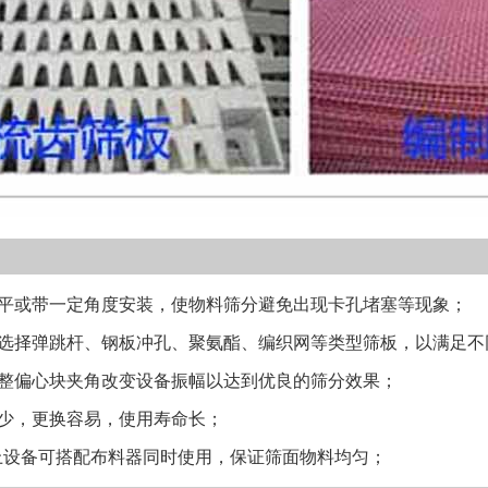
书的维护部分中
运行的50小时
确地选择适合于
温度大约需连续
料系统的电源之
子。 ●要遵循
检查。 ●振动
作为一般指导要求
性。对于某些筛
动电机的安装螺
或带一定角度安装，使物料筛分避免出现卡孔堵塞等现象；
热处理硬化的垫
择弹跳杆、钢板冲孔、聚氨酯、编织网等类型筛板，以满足不
弹簧等），必须
偏心块夹角改变设备振幅以达到优良的筛分效果；
件（例如，溜槽
，更换容易，使用寿命长；
●要经常地检查
上设备可搭配布料器同时使用，保证筛面物料均匀；
行修复或更换磨