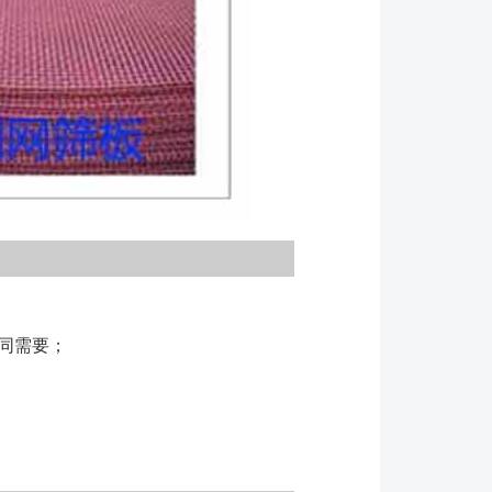
的规定，检查所有螺栓的紧固性。 ●在设备*初连续
期间，要经常地检查振动电机的工作温度，以便保证正
工作温度的润滑油。 ●振动电机达到其稳定的工作
运行2小时以上。 ●只有在断开筛子驱动装置和进
后，才可维修或清洁设备。切勿爬上正在运行的筛
执行筛子的每日例行检查和每隔150小时运行的系统
电机的维护细节请参照振动电机使用说明书。 ●
，设备每运行150小时，必须检查所有螺栓的紧固
板结构，需要更经常的检查。 ●振动设备上紧固振
栓均采用双螺母防松措施，无须在螺母与部件之间装上
圈。 ●振动结构和所有连接的可运行部件（例如，
同需要；
能够正常运行。振动筛的任何部分均不应碰撞固定的部
，平台），也不应在有聚集送料状态下进行工作。
筛板并及时地清理粘附物料。要在发生完全失效之前进
损的筛板模块或松动的筛板模块以防止损坏其它筛机部