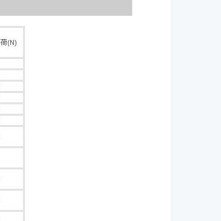
备。 ●及时更换损坏的弹簧。除了处理不当或在弹
之外，在正常情况下，弹簧具有很长使用寿命，一个弹
明整套弹簧接近了使用期限。我们建议：如果发现一个
么，要更换在该支承部位的整套弹簧。 ●在每次换
侧板、横梁、筛板支承轨（若有）和连接板。在任何情
每一个月检查筛板支承轨和连接板。