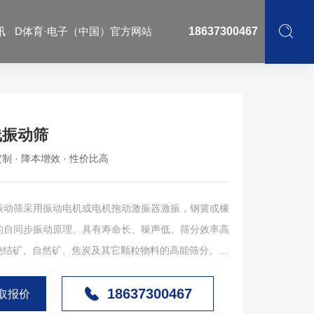
讯
D体育·电子（中国）官方网站
18637300467
线振动筛
制 · 降本增效 · 性价比高
动筛采用振动电机或电机拖动激振器激振，钢簧或橡
*的自同步振动原理。具有寿命长、噪声低、筛分效率高
烧结矿、自然矿、焦炭及其它颗粒物料的高能筛分。广
18637300467
物料进行分级工作，尤以冶金行业用途*为广泛，是高
取报价
、选矿厂常用的筛分机械。 ZSG系列直线筛由筛