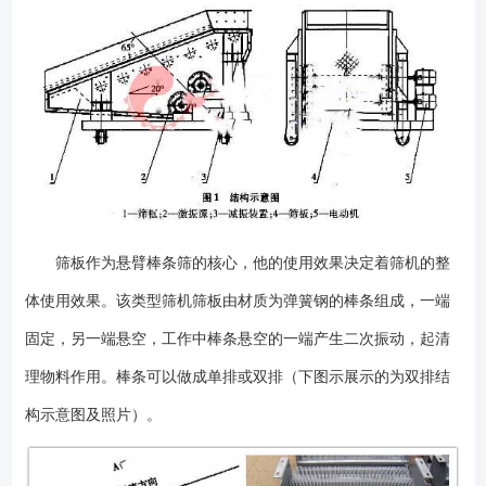
检查筛板固定螺栓的紧固性，并进一步对外露螺纹涂上油漆以便表明经过
了检查并且紧固正确。 参考安装图，检查筛板静态倾斜度（要求水平
面处于5毫米范围内）。利用垫片垫在弹簧底板下面进行调平。 安装振
动电机时请务必核对以下安装条件 ●振动电机环境温度的正常值，按一
般规定，是从-15℃至+40℃。如有超出范围请再签订协议时注明。 ●
如果电动机安装在通风很差的室内，该室内的环境温度会高于规定的温度
界限。要采取措施保证室内的充分通风。 ●如果环境空气中含有灰尘，
则会遇到下列问题，机体上聚集的很厚灰尘将减低冷却效果，引起过
热。 ●安装位置应无有害气体或蒸汽（例如易燃气体）。如果安装位置
存在有害气体，则要采用特种电动机。 运行 ●参考接线和连接图，
筛板作为悬臂棒条筛的核心，他的使用效果决定着筛机的整
检查电源，继电器，其它保护装置和起动器的接线及相互连接状况。 ●
体使用效果。该类型筛机筛板由材质为弹簧钢的棒条组成，一端
检查各接头，保证其连接紧密，绝缘良好，引线连接位置正确并具有足够
间距。 ●验证电动机机体和终端箱接地正确。 启动 ●当***次启
固定，另一端悬空，工作中棒条悬空的一端产生二次振动，起清
动电动机时，要进行无载运转，在连接负载之前，要保证电动机运转良
理物料作用。棒条可以做成单排或双排（下图示展示的为双排结
好，无噪音，旋转方向正确。 ●检查供电电压等于电动机的额定电压。
供电电压的容许偏差是额定电压的+10%（当处于额定频率时）。超过偏差
构示意图及照片）。
将会引起绕组过热。 ●电源频率的容许偏差在+5%额定值的范围内（当
处于额定电压时）。在电压和频率两者都有偏差情况下，总的容许限值是