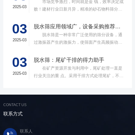
市场竞争激烈，时间就是金 钱，效率决定成
2025-03
败！建材行业日新月异，精准的砂石物料筛分工
具成为了确保工程质量，提升生产效率的关键。
03
故道金机械，深耕振动筛分领域三十载，推出多
脱水筛应用领域广，设备采购推荐选择实力厂家
款高质量直线筛设备，以稳定的筛分质量，强大
脱水筛是一种非常广泛使用的筛分设备，通
的处理能力，提供建材砂石物料筛分解决方
2025-03
过激振器产生的激振力，使筛面产生高频振动，
案。 ▲故道金机械直线振动筛 布局合
物料在筛面上受到连续抛掷，从而实现固体颗粒
理，精准分级 故道金机械拥有强大的技术团
03
与液体之间的分离。在多个行业中，脱水筛都发
脱水筛：尾矿干排的得力助手
队，产品设计时考虑机械结构、动力学特性和操
挥着不可或缺的作用。故道金机械带大家一起了
在矿产资源开发与利用中，尾矿处理一直是
作便捷性，其生产的直线筛产品使用时，物料在
解。 ▲故道金机械单层高频脱水振动筛
2025-03
行业关注的重 点。采用干排方式处理尾矿，不仅
筛面快速且均匀分布，筛孔不堵塞，筛分效率
在采矿业中，脱水筛经常被用于尾矿和精矿的脱
可节约企业生态环境治理资金，减少节能减排和
高，筛分精度高，为建材产品带来稳定可靠的质
水处理。选矿完成后，尾矿处理过程中需要脱水
尾矿库维护费用，还可回收尾矿中的有价成分，
量提升。 智能调控，灵活应对 故道金机
筛协助去除多余的水分，以便于尾矿的堆放或再
提高企业经济效益。尾矿干排过程中，少不了振
械直线筛可加装plc控制系统，实现远程操控。用
利用；在精矿进行进一步加工前，也需要通过脱
CONTACT US
动筛分设备的助力，脱水筛，凭借强大的性能优
户可根据实际需求轻松调整振幅、频率等筛分参
水筛进行脱水处理，以提高其品质和后续加工效
势，成为了尾矿干排系统中经常使用的明星产
联系方式
数，使故道金机械直线筛能够轻松应对不同材质
率。 在煤炭行业中，脱水筛主要用于煤泥的
品。 ▲脱水振动筛 脱水筛，专为处理含
与粒度的筛分挑战，提升筛分效率。 坚实耐
脱水处理。煤泥是煤炭洗选过程中的副产品，含
水物料而生，该设备通过激振器产生的激振力，
用，维护省心 故道金机械直线振动筛优选高
联系人
有大量的水分，使用脱水筛进行处理，可以将煤