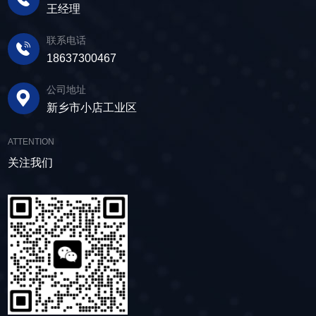
使筛面产生高频振动，含水物料进入振动筛后，
质量材料，生产环节层层把控，生产出的振动筛
王经理
泥中的水分去除，使其达到后续加工的要
在筛面上受到连续抛掷，从而实现固体颗粒与液
产品筛体强度高，坚实耐用，可长时间高强度稳
求。 在建筑行业中，脱水筛被广泛应用于砂
体之间的分离。 脱水筛筛板采用模块式设
定作业。另外，该直线筛设备维护保养便捷，只
联系电话
石料厂的水洗砂脱水处理。水洗砂在生产过程中
计，无需螺栓即可安装，维护更换便捷，仅需要
需要定期检查、清洁、添加润滑油，即可保证振
18637300467
需要去除表面的泥土和杂质，这时候就需要用脱
3-5分钟即可完成筛板更换，显著减少了停机维护
动筛的正常运行和使用寿命。 绿色节能，引
水筛，通过脱水筛对物料进行处理，可以确保砂
公司地址
的时间。其筛网具备自清洁功能，可轻松清除粘
领未来 追求筛分效率的同时，故道金机械也
子的质量符合建筑要求，为建筑工程提供高质量
新乡市小店工业区
附在筛网上的物料，预防筛料堵网。此外，脱水
积极响应国家环保政策，部分直线筛筛体采用全
的建筑材料。 在食品行业中，脱水筛可以用
筛还配备了橡胶隔振弹簧作为减震装置，很好地
封闭设计，降低噪音与粉尘污染，为构建绿色建
于水果、蔬菜沥水，还可以用于果汁、酒类、调
ATTENTION
降低设备运行时产生的噪音，为用户创造更加舒
材产业贡献力量。 如今，故道金机械直线筛
味品等液态食品的过滤和分离，为后续食材储
适的工作环境。 脱水筛体积相对较小，单位
关注我们
已广泛应用于各类建材物料的筛分作业中，成为
存、运输及使用提供便利。 ▲故道金机械双
面积处理量大，可够满足多种物料的脱水作业的
了众多建材企业的信赖之选。如果您也希望提升
层高频脱水振动筛 说了这么多，相信大家对
要求，支持24小时不间断的连续干排作业，提升
建材物料的筛分效率，欢迎随时D体育·电子（中
脱水筛的重要性有了更加清晰地认识，在产品采
生产线脱水效率。 ▲脱水振动筛 脱水筛
国）官方网站，故道金机械将提供高质量的产
购时，也一定要擦亮眼睛。故道金机械深耕振动
适用于金属矿山、非金属矿山以及煤矿等领域的
品，竭诚为您服务！
筛分行业多年，拥有丰富的生产经验和出色的技
尾矿处理。通过脱水筛的处理，尾矿的含水量大
术实力，我们生产的脱水筛产品，品质稳定，生
大降低，干排效果好，为矿山企业带来了显著的
产效率高，使用维护便利，能够满足不同行业，
经济效益和社会效益。脱水筛同样适用于电力、
不同客户的多样化需求，助力生产提效。
制糖、制盐、污水厂等领域，助力对细颗粒物料