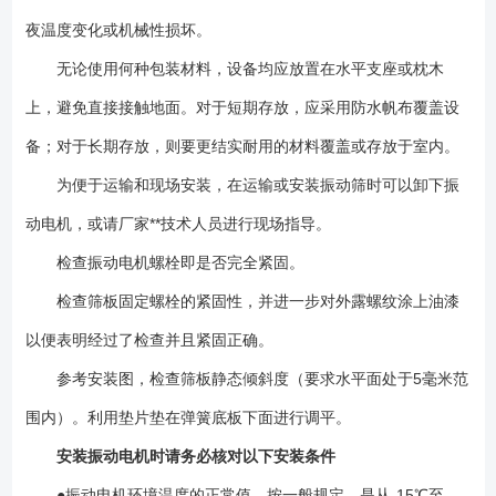
夜温度变化或机械性损坏。
无论使用何种包装材料，设备均应放置在水平支座或枕木
上，避免直接接触地面。对于短期存放，应采用防水帆布覆盖设
备；对于长期存放，则要更结实耐用的材料覆盖或存放于室内。
为便于运输和现场安装，在运输或安装振动筛时可以卸下振
动电机，或请厂家**技术人员进行现场指导。
检查振动电机螺栓即是否完全紧固。
检查筛板固定螺栓的紧固性，并进一步对外露螺纹涂上油漆
以便表明经过了检查并且紧固正确。
参考安装图，检查筛板静态倾斜度（要求水平面处于5毫米范
围内）。利用垫片垫在弹簧底板下面进行调平。
安装振动电机时请务必核对以下安装条件
●振动电机环境温度的正常值，按一般规定，是从-15℃至