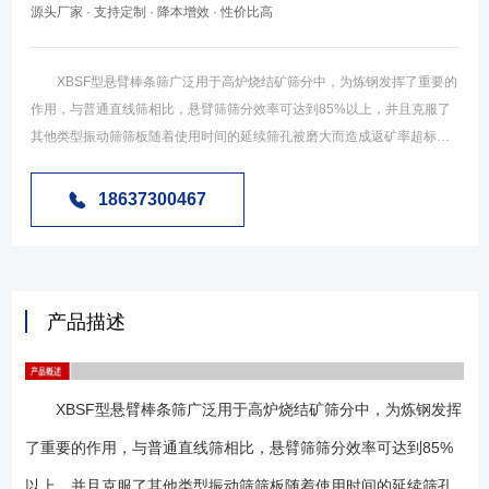
源头厂家 · 支持定制 · 降本增效 · 性价比高
XBSF型悬臂棒条筛广泛用于高炉烧结矿筛分中，为炼钢发挥了重要的
作用，与普通直线筛相比，悬臂筛筛分效率可达到85%以上，并且克服了
其他类型振动筛筛板随着使用时间的延续筛孔被磨大而造成返矿率超标的
问题。我公司生产的悬臂棒条筛是在传统棒条筛的基础上，针对新型单层
双面悬臂棒条筛板的结构特点，通过对筛机的振动频率、双振幅、振动方
18637300467
向角、筛面倾角等运动参数的调整，使之与新型筛板有机结合在一起，设
计出一种新型的悬臂棒条筛分机。 XBSF型悬臂棒条筛由筛框、激振
器、减震装置、筛板、电动机等组成（如图示），激振器采用振动电机或
电机拖动激振器组成，工作中偏心块做反向旋转，两组振源之间产生相互
产品描述
追逐的力矩，该原理即我们常说的自同步原理，筛体在激振器的作用下做
周期性往复运动，物料在筛面上做直线抛物运动，从而达到筛分与输送的
目的。 筛板作为悬臂棒条筛的核心，他的使用效果决定着筛机的整体
XBSF型悬臂棒条筛广泛用于高炉烧结矿筛分中，为炼钢发挥
使用效果。该类型筛机筛板由材质为弹簧钢的棒条组成，一端固定，另一
端悬空，工作中棒条悬空的一端产生二次振动，起清理物料作用。棒条可
了重要的作用，与普通直线筛相比，悬臂筛筛分效率可达到85%
以做成单排或双排（下图示展示的为双排结构示意图及照片）。 悬臂
以上，并且克服了其他类型振动筛筛板随着使用时间的延续筛孔