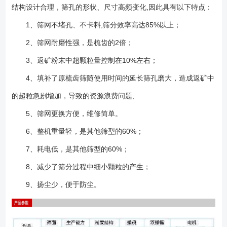
动电机的安装螺栓均采用双螺母防松措施，无须在螺母与部件之间装上热
结构设计合理，筛孔的形状、尺寸高频变化,因此具有以下特点：
处理硬化的垫圈。 ●振动结构和所有连接的可运行部件（例如，弹簧
1、筛网不堵孔、不卡料,筛分效率高达85%以上；
等），必须能够正常运行。振动筛的任何部分均不应碰撞固定的部件（例
2、筛网耐磨性强，是梳齿的2倍；
如，溜槽，平台），也不应在有聚集送料状态下进行工作。 ●要经常地
检查筛板并及时地清理粘附物料。要在发生完全失效之前进行修复或更换
3、返矿粉末中超颗粒量控制在10%左右；
磨损的筛板模块或松动的筛板模块以防止损坏其它筛机部件或其他相关设
4、填补了原梳齿筛随使用时间的延长筛孔磨大，造成返矿中
备。 ●及时更换损坏的弹簧。除了处理不当或在弹簧圈中堆积物料之
外，在正常情况下，弹簧具有很长使用寿命，一个弹簧出现故障可表明整
的超粒急剧增加，导致的资源浪费问题;
套弹簧接近了使用期限。我们建议：如果发现一个弹簧有故障，那么，要
5、筛网更换方便，维修简单。
更换在该支承部位的整套弹簧。 ●在每次换筛板时，要检查侧板、横
6、整机重量轻，是其他筛型的60%；
梁、筛板支承轨（若有）和连接板。在任何情况下，均要至少每一个月检
查筛板支承轨和连接板。
7、耗电低，是其他筛型的60%；
8、减少了筛分过程中细小颗粒的产生；
9、扬尘少，便于防尘。