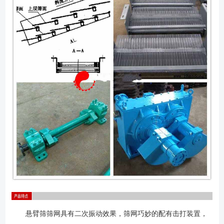
10%，**值或双偏差的和数，以百分率计算。 ●振动电机能够连续地二
次起动，在正常负载条件下，电机开始处于正常工作温度。在电动机断电
30分钟的冷却期限之后，它能够第三次起动。 ●如果驱动设备具有较
大的惯性以致于延长了起动时间（起动时间异常地长久），或者，不能顺
利地完成起动，在起动时产生异常噪声，则要与本公司取得联系。 ●可
采用手感方式或采用振幅牌来检查振动幅度。 ●注意任何部件的松动情
况，当振动筛的螺栓松动或其它部件松动时，不得进行操作，否则， 振动
筛结构将会发生严重损坏。在调整松动部件之前，要根据现场安全规程，
断开振动筛电源并使振动筛停机。 ●在设备*初运行50小时之后和此后
每隔150小时运行之后，或按照本说明书的维护部分中的规定，检查所有
螺栓的紧固性。 ●在设备*初连续运行的50小时期间，要经常地检查振
动电机的工作温度，以便保证正确地选择适合于工作温度的润滑油。 ●
振动电机达到其稳定的工作温度大约需连续运行2小时以上。 ●只有在
断开筛子驱动装置和进料系统的电源之后，才可维修或清洁设备。切勿爬
上正在运行的筛子。 ●要遵循执行筛子的每日例行检查和每隔150小时
运行的系统检查。 ●振动电机的维护细节请参照振动电机使用说明
书。 ●作为一般指导要求，设备每运行150小时，必须检查所有螺栓的
悬臂筛筛网具有二次振动效果，筛网巧妙的配有击打装置，
紧固性。对于某些筛板结构，需要更经常的检查。 ●振动设备上紧固振