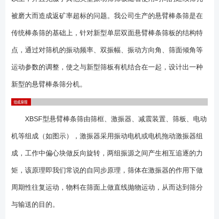
筛筛网具有二次振动效果，筛网巧妙的配有击打装置，结构设计合理，筛
孔的形状、尺寸高频变化,因此具有以下特点： 1、筛网不堵孔、不卡
被磨大而造成返矿率超标的问题。我公司生产的悬臂棒条筛是在
料,筛分效率高达85%以上； 2、筛网耐磨性强，是梳齿的2倍；
传统棒条筛的基础上，针对新型单层双面悬臂棒条筛板的结构特
3、返矿粉末中超颗粒量控制在10%左右； 4、填补了原梳齿筛随使用
点，通过对筛机的振动频率、双振幅、振动方向角、筛面倾角等
时间的延长筛孔磨大，造成返矿中的超粒急剧增加，导致的资源浪费问
题; 5、筛网更换方便，维修简单。 6、整机重量轻，是其他筛型的
运动参数的调整，使之与新型筛板有机结合在一起，设计出一种
60%； 7、耗电低，是其他筛型的60%； 8、减少了筛分过程中细
新型的悬臂棒条筛分机。
小颗粒的产生； 9、扬尘少，便于防尘。 打开包装箱或开始安装振
动筛之前，应彻底检查所提供的说明书和图纸。装箱单详细地列明了各包
装箱的内容。在接收货物之后，要检查包装箱内的物件，然后，重新密封
XBSF型悬臂棒条筛由筛框、激振器、减震装置、筛板、电动
包装箱以免箱内物件损失或损坏，只有当安装期间需要这些物件时，才再
机等组成（如图示），激振器采用振动电机或电机拖动激振器组
次开箱。 材质为橡胶或聚氨酯覆层的部件，例如橡胶弹簧，（当提供
时），必须给予防护，以免遭受直接强烈光照，高温，较大的昼夜温度变
成，工作中偏心块做反向旋转，两组振源之间产生相互追逐的力
化或机械性损坏。 无论使用何种包装材料，设备均应放置在水平支座
矩，该原理即我们常说的自同步原理，筛体在激振器的作用下做
或枕木上，避免直接接触地面。对于短期存放，应采用防水帆布覆盖设
备；对于长期存放，则要更结实耐用的材料覆盖或存放于室内。 为便
周期性往复运动，物料在筛面上做直线抛物运动，从而达到筛分
于运输和现场安装，在运输或安装振动筛时可以卸下振动电机，或请厂家
与输送的目的。
**技术人员进行现场指导。 检查振动电机螺栓即是否完全紧固。