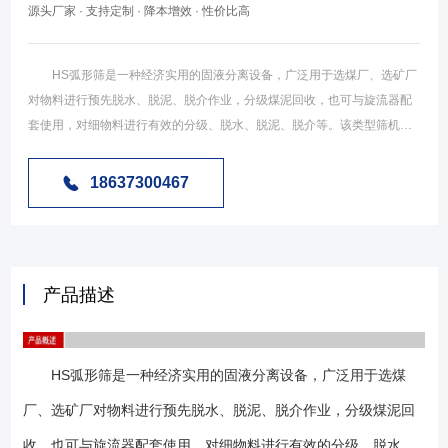
源头厂家 · 支持定制 · 降本增效 · 性价比高
HS弧形筛是一种经济实用的固液分离设备，广泛用于选煤厂、选矿厂
对物料进行预先脱水、脱泥、脱介作业，分级煤泥回收，也可与旋流器配
套使用，对细物料进行有效的分级、脱水、脱泥、脱介等。该类型筛机是
由包角45度或60度、曲率半径2030mm筛箱构成，弧形筛面、筛框采用枢
轴专向结构，能旋转180度，延长筛面的使用寿命。该类型的设备广泛用
18637300467
于煤炭行业、造纸行业、砂石行业、建材行业等物料的预先脱水工艺环
节。 HS系列弧形筛由电机（振动式）、入料箱、筛箱、筛板、翻转机
构和机架等组成，脱水原理是靠筛条入料侧尖锐的棱边对煤泥水的切割作
用，将煤泥分离出去，根据使用场合和物料水分的悬殊，弧形筛又分为振
产品描述
动弧形筛和无动力弧形筛（又称可翻转弧形筛）。可翻转弧形筛入料端与
出料端位置可以对调，达到均匀磨损，延长使用寿命，操作灵活方便。并
在冶金、化工等行业也得到了广泛的应用。 1、该类型设备常用的
HS弧形筛是一种经济实用的固液分离设备，广泛用于选煤
有振动弧形筛，翻转弧形筛、击打弧形筛等类型； 2、弧形筛的包角常
用的有60度和45度两种； 3、筛板常用为不锈钢条缝筛板； 4、设
厂、选矿厂对物料进行预先脱水、脱泥、脱介作业，分级煤泥回
备可配用布料器，以达到物料均匀分布的效果； 1、选用该类型翻转
收，也可与旋流器配套使用，对细物料进行有效的分级、脱水、