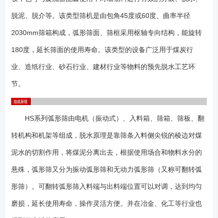
弧形筛时应注意空间尺寸是否允许； 2、基础可做成预埋铁或地脚螺栓
两种类型； 3、请注明含入料箱与不含入料箱两种情况； 4、设备
脱泥、脱介等。该类型筛机是由包角45度或60度、曲率半径
不局限以上型号，可以非标设计； （1）收到货物后请按照发货清单仔
2030mm筛箱构成，弧形筛面、筛框采用枢轴专向结构，能旋转
细对照零部件的数量是否一致； （2）检查各个零部件是否在运输过程
180度，延长筛面的使用寿命。该类型的设备广泛用于煤炭行
中有碰撞或破损； （3）按照装配图依次将各个零部件组装牢固；
（4）如与脱水筛配套使用的弧形筛安装时请注意保证筛机与弧形筛的距
业、造纸行业、砂石行业、建材行业等物料的预先脱水工艺环
离，以免工作中发生干涉碰撞； （5）如振动结构的弧形筛，安装好后
节。
卸下电机风罩，注意电机转向； （1）可翻转弧形筛在使用中注意脱水
的效果，如发现跑粗磨损严重等现象需要将入料端与出料端对换下位置来
提高筛网的使用效果。 （2）振动弧形筛的振动效果可调整振动电机的
HS系列弧形筛由电机（振动式）、入料箱、筛箱、筛板、翻
偏心块的夹角大小来改变激振力的大小； （3）筛网、橡胶弹簧等均为
转机构和机架等组成，脱水原理是靠筛条入料侧尖锐的棱边对煤
易损件，需要定期检查，如有损坏请及时更换以免影响使用效果；
泥水的切割作用，将煤泥分离出去，根据使用场合和物料水分的
悬殊，弧形筛又分为振动弧形筛和无动力弧形筛（又称可翻转弧
形筛）。可翻转弧形筛入料端与出料端位置可以对调，达到均匀
磨损，延长使用寿命，操作灵活方便。并在冶金、化工等行业也