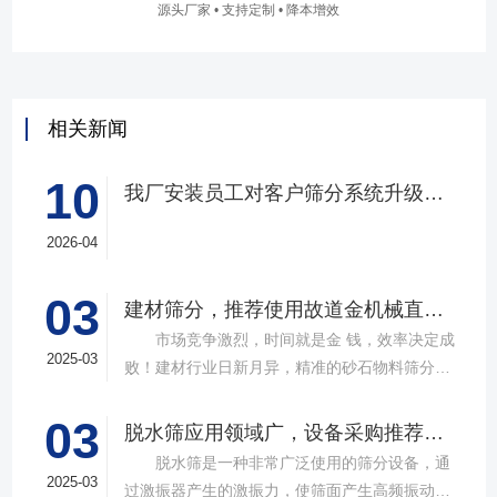
源头厂家 • 支持定制 • 降本增效
相关新闻
10
我厂安装员工对客户筛分系统升级改造完工，客户很满意，我们也很高兴！
2026-04
03
建材筛分，推荐使用故道金机械直线筛
市场竞争激烈，时间就是金 钱，效率决定成
2025-03
败！建材行业日新月异，精准的砂石物料筛分工
具成为了确保工程质量，提升生产效率的关键。
03
故道金机械，深耕振动筛分领域三十载，推出多
脱水筛应用领域广，设备采购推荐选择实力厂家
款高质量直线筛设备，以稳定的筛分质量，强大
脱水筛是一种非常广泛使用的筛分设备，通
的处理能力，提供建材砂石物料筛分解决方
2025-03
过激振器产生的激振力，使筛面产生高频振动，