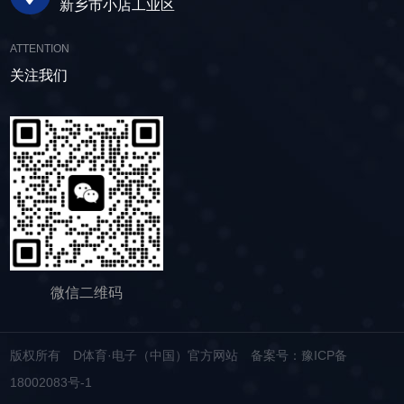
新乡市小店工业区
附在筛网上的物料，预防筛料堵网。此外，脱水
积极响应国家环保政策，部分直线筛筛体采用全
的建筑材料。 在食品行业中，脱水筛可以用
筛还配备了橡胶隔振弹簧作为减震装置，很好地
封闭设计，降低噪音与粉尘污染，为构建绿色建
于水果、蔬菜沥水，还可以用于果汁、酒类、调
ATTENTION
降低设备运行时产生的噪音，为用户创造更加舒
材产业贡献力量。 如今，故道金机械直线筛
味品等液态食品的过滤和分离，为后续食材储
适的工作环境。 脱水筛体积相对较小，单位
关注我们
已广泛应用于各类建材物料的筛分作业中，成为
存、运输及使用提供便利。 ▲故道金机械双
面积处理量大，可够满足多种物料的脱水作业的
了众多建材企业的信赖之选。如果您也希望提升
层高频脱水振动筛 说了这么多，相信大家对
要求，支持24小时不间断的连续干排作业，提升
建材物料的筛分效率，欢迎随时D体育·电子（中
脱水筛的重要性有了更加清晰地认识，在产品采
生产线脱水效率。 ▲脱水振动筛 脱水筛
国）官方网站，故道金机械将提供高质量的产
购时，也一定要擦亮眼睛。故道金机械深耕振动
适用于金属矿山、非金属矿山以及煤矿等领域的
品，竭诚为您服务！
筛分行业多年，拥有丰富的生产经验和出色的技
尾矿处理。通过脱水筛的处理，尾矿的含水量大
术实力，我们生产的脱水筛产品，品质稳定，生
大降低，干排效果好，为矿山企业带来了显著的
产效率高，使用维护便利，能够满足不同行业，
经济效益和社会效益。脱水筛同样适用于电力、
不同客户的多样化需求，助力生产提效。
制糖、制盐、污水厂等领域，助力对细颗粒物料
的干湿分级、脱水、脱介、脱泥。
微信二维码
版权所有 D体育·电子（中国）官方网站
备案号：豫ICP备
18002083号-1