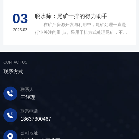
案。 ▲故道金机械直线振动筛 布局合
物料在筛面上受到连续抛掷，从而实现固体颗粒
理，精准分级 故道金机械拥有强大的技术团
03
与液体之间的分离。在多个行业中，脱水筛都发
脱水筛：尾矿干排的得力助手
队，产品设计时考虑机械结构、动力学特性和操
挥着不可或缺的作用。故道金机械带大家一起了
在矿产资源开发与利用中，尾矿处理一直是
作便捷性，其生产的直线筛产品使用时，物料在
解。 ▲故道金机械单层高频脱水振动筛
2025-03
行业关注的重 点。采用干排方式处理尾矿，不仅
筛面快速且均匀分布，筛孔不堵塞，筛分效率
在采矿业中，脱水筛经常被用于尾矿和精矿的脱
可节约企业生态环境治理资金，减少节能减排和
高，筛分精度高，为建材产品带来稳定可靠的质
水处理。选矿完成后，尾矿处理过程中需要脱水
尾矿库维护费用，还可回收尾矿中的有价成分，
量提升。 智能调控，灵活应对 故道金机
筛协助去除多余的水分，以便于尾矿的堆放或再
提高企业经济效益。尾矿干排过程中，少不了振
械直线筛可加装plc控制系统，实现远程操控。用
利用；在精矿进行进一步加工前，也需要通过脱
CONTACT US
动筛分设备的助力，脱水筛，凭借强大的性能优
户可根据实际需求轻松调整振幅、频率等筛分参
水筛进行脱水处理，以提高其品质和后续加工效
势，成为了尾矿干排系统中经常使用的明星产
联系方式
数，使故道金机械直线筛能够轻松应对不同材质
率。 在煤炭行业中，脱水筛主要用于煤泥的
品。 ▲脱水振动筛 脱水筛，专为处理含
与粒度的筛分挑战，提升筛分效率。 坚实耐
脱水处理。煤泥是煤炭洗选过程中的副产品，含
水物料而生，该设备通过激振器产生的激振力，
用，维护省心 故道金机械直线振动筛优选高
联系人
有大量的水分，使用脱水筛进行处理，可以将煤
使筛面产生高频振动，含水物料进入振动筛后，
质量材料，生产环节层层把控，生产出的振动筛
王经理
泥中的水分去除，使其达到后续加工的要
在筛面上受到连续抛掷，从而实现固体颗粒与液
产品筛体强度高，坚实耐用，可长时间高强度稳
求。 在建筑行业中，脱水筛被广泛应用于砂
体之间的分离。 脱水筛筛板采用模块式设
定作业。另外，该直线筛设备维护保养便捷，只
联系电话
石料厂的水洗砂脱水处理。水洗砂在生产过程中
计，无需螺栓即可安装，维护更换便捷，仅需要
需要定期检查、清洁、添加润滑油，即可保证振
18637300467
需要去除表面的泥土和杂质，这时候就需要用脱
3-5分钟即可完成筛板更换，显著减少了停机维护
动筛的正常运行和使用寿命。 绿色节能，引
水筛，通过脱水筛对物料进行处理，可以确保砂
公司地址
的时间。其筛网具备自清洁功能，可轻松清除粘
领未来 追求筛分效率的同时，故道金机械也
子的质量符合建筑要求，为建筑工程提供高质量